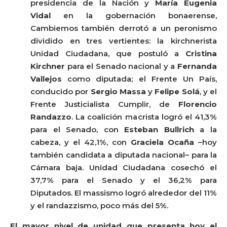
presidencia de la Nación y
María Eugenia
Vidal
en la gobernación bonaerense,
Cambiemos también derrotó a un peronismo
dividido en tres vertientes: la kirchnerista
Unidad Ciudadana, que postuló a
Cristina
Kirchner
para el Senado nacional y a
Fernanda
Vallejos
como diputada; el Frente Un País,
conducido por
Sergio Massa
y
Felipe Solá
, y el
Frente Justicialista Cumplir, de
Florencio
Randazzo
. La coalición macrista logró el 41,3%
para el Senado, con
Esteban Bullrich
a la
cabeza, y el 42,1%, con
Graciela Ocaña
–hoy
también candidata a diputada nacional– para la
Cámara baja. Unidad Ciudadana cosechó el
37,7% para el Senado y el 36,2% para
Diputados. El massismo logró alrededor del 11%
y el randazzismo, poco más del 5%.
El mayor nivel de unidad que presenta hoy el