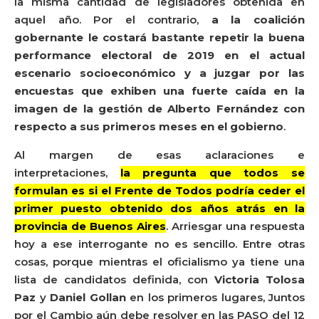
la misma cantidad de legisladores obtenida en
aquel año. Por el contrario,
a la coalición
gobernante le costará bastante repetir la buena
performance electoral de 2019 en el actual
escenario socioeconómico y a juzgar por las
encuestas que exhiben una fuerte caída en la
imagen de la gestión de Alberto Fernández con
respecto a sus primeros meses en el gobierno
.
Al margen de esas aclaraciones e
interpretaciones,
la pregunta que todos se
formulan es si el Frente de Todos podría ceder el
primer puesto obtenido dos años atrás en la
provincia de Buenos Aires
. Arriesgar una respuesta
hoy a ese interrogante no es sencillo. Entre otras
cosas, porque mientras el oficialismo ya tiene una
lista de candidatos definida, con
Victoria Tolosa
Paz
y
Daniel Gollan
en los primeros lugares, Juntos
por el Cambio aún debe resolver en las PASO del 12